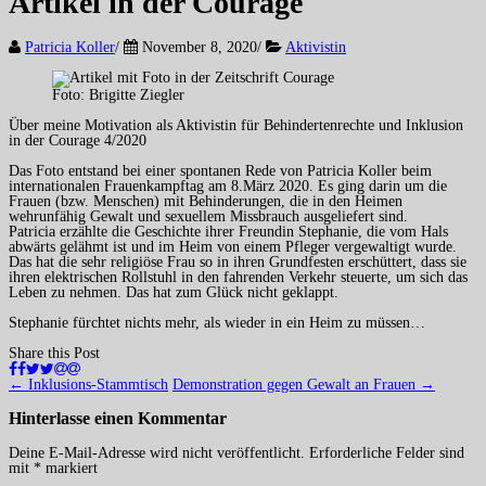
Artikel in der Courage
Patricia Koller
/
November 8, 2020
/
Aktivistin
Foto: Brigitte Ziegler
Über meine Motivation als Aktivistin für Behindertenrechte und Inklusion
in der Courage 4/2020
Das Foto entstand bei einer spontanen Rede von Patricia Koller beim
internationalen Frauenkampftag am 8.März 2020. Es ging darin um die
Frauen (bzw. Menschen) mit Behinderungen, die in den Heimen
wehrunfähig Gewalt und sexuellem Missbrauch ausgeliefert sind.
Patricia erzählte die Geschichte ihrer Freundin Stephanie, die vom Hals
abwärts gelähmt ist und im Heim von einem Pfleger vergewaltigt wurde.
Das hat die sehr religiöse Frau so in ihren Grundfesten erschüttert, dass sie
ihren elektrischen Rollstuhl in den fahrenden Verkehr steuerte, um sich das
Leben zu nehmen. Das hat zum Glück nicht geklappt.
Stephanie fürchtet nichts mehr, als wieder in ein Heim zu müssen…
Share this Post
Navigation
←
Inklusions-Stammtisch
Demonstration gegen Gewalt an Frauen
→
(Beiträge)
Hinterlasse einen
Kommentar
Deine E-Mail-Adresse wird nicht veröffentlicht.
Erforderliche Felder sind
mit
*
markiert