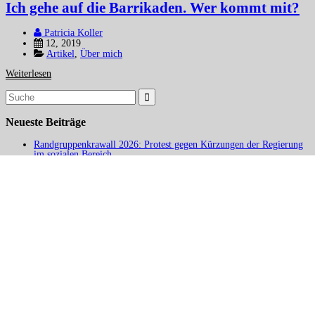
Ich gehe auf die Barrikaden. Wer kommt mit?
Patricia Koller
12, 2019
Artikel
,
Über mich
Weiterlesen
Suchergebnis
für:
Neueste Beiträge
Randgruppenkrawall 2026: Protest gegen Kürzungen der Regierung
im sozialen Bereich
Pressemitteilung: Randgruppenkrawall auf dem Marienplatz
RANDGRUPPENKRAWALL 2026
Termine 2026
Sendung über Selbstbestimmung, Ableismus und Behindertenpolitik
bei Radio Lora
Die Lieder vom Randgruppenkrawall 25
Copyright: Patricia Koller · · · ·
Impressum/Datenschutz
Accessibility
B&C
Contrasts Dark
Contrasts White
Stop Movement
Readable Font
Underline Links