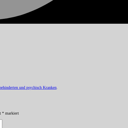
behinderten und psychisch Kranken
.
it
*
markiert