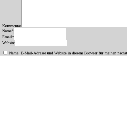
Kommentar
Name
*
Email
*
Website
Name, E-Mail-Adresse und Website in diesem Browser für meinen nächs
Copyright: Patricia Koller · · · ·
Impressum/Datenschutz
Accessibility
B&C
Contrasts Dark
Contrasts White
Stop Movement
Readable
A
A
A
cancel accessibility
Provided by: