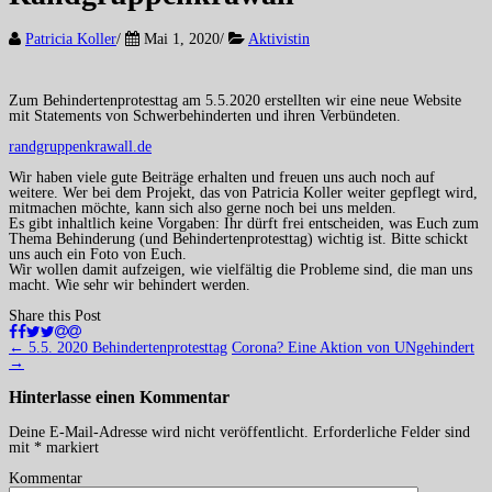
Patricia Koller
/
Mai 1, 2020
/
Aktivistin
Zum Behindertenprotesttag am 5.5.2020 erstellten wir eine neue Website
mit Statements von Schwerbehinderten und ihren Verbündeten.
randgruppenkrawall.de
Wir haben viele gute Beiträge erhalten und freuen uns auch noch auf
weitere. Wer bei dem Projekt, das von Patricia Koller weiter gepflegt wird,
mitmachen möchte, kann sich also gerne noch bei uns melden.
Es gibt inhaltlich keine Vorgaben: Ihr dürft frei entscheiden, was Euch zum
Thema Behinderung (und Behindertenprotesttag) wichtig ist. Bitte schickt
uns auch ein Foto von Euch.
Wir wollen damit aufzeigen, wie vielfältig die Probleme sind, die man uns
macht. Wie sehr wir behindert werden.
Share this Post
Navigation
←
5.5. 2020 Behindertenprotesttag
Corona? Eine Aktion von UNgehindert
(Beiträge)
→
Hinterlasse einen
Kommentar
Deine E-Mail-Adresse wird nicht veröffentlicht.
Erforderliche Felder sind
mit
*
markiert
Kommentar