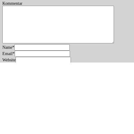
Kommentar
Name
*
Email
*
Website
Name, E-Mail-Adresse und Website in diesem Browser für meinen
nächsten Kommentar speichern.
Copyright: Patricia Koller · · · ·
Impressum/Datenschutz
Accessibility
B&C
Contrasts Dark
Contrasts White
Stop Movement
Readable Font
Underline Links
A
A
A