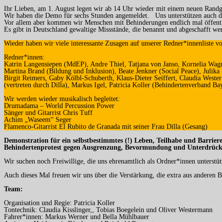
Ihr Lieben, am 1. August legen wir ab 14 Uhr wieder mit einem neuen Rand
Wir haben die Demo für sechs Stunden angemeldet. Uns unterstützen auch dies
Vor allem aber kommen wir Menschen mit Behinderungen endlich mal öffentli
Es gibt in Deutschland gewaltige Missstände, die benannt und abgeschafft 
Wieder haben wir viele interessante Zusagen auf unserer Redner*innenliste 
Redner*innen:
Katrin Langensiepen (MdEP), Andre Thiel, Tatjana von Janso, Kornelia Wagn
Martina Brand (Bildung und Inklusion), Beate Jenkner (Social Peace), Julik
Birgit Reimers, Gaby Kölbl-Schuberth, Klaus-Dieter Seiffert, Claudia West
(vertreten durch Dilla), Markus Igel, Patricia Koller (Behindertenverband Bay
Wir werden wieder musikalisch begleitet:
Drumadama – World Percussion Power
Sänger und Gitarrist Chris Tuff
Achim „Waseem“ Seger
Flamenco-Gitarrist El Rubito de Granada mit seiner Frau Dilla (Gesang)
Demonstration für ein selbstbestimmtes (!) Leben, Teilhabe und Barriere
Behindertenprotest gegen Ausgrenzung, Bevormundung und Unterdrüc
Wir suchen noch Freiwillige, die uns ehrenamtlich als Ordner*innen unterstü
Auch dieses Mal freuen wir uns über die Verstärkung, die extra aus anderen
Team:
Organisation und Regie: Patricia Koller
Tontechnik: Claudia Kisslinger,, Tobias Boegelein und Oliver Westermann
Fahrer*innen: Markus Werner und Bella Mühlbauer