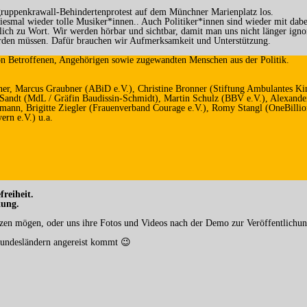
gruppenkrawall-Behindertenprotest auf dem Münchner Marienplatz los.
mal wieder tolle Musiker*innen.. Auch Politiker*innen sind wieder mit dabei, 
ch zu Wort. Wir werden hörbar und sichtbar, damit man uns nicht länger ign
werden müssen. Dafür brauchen wir Aufmerksamkeit und Unterstützung.
von Betroffenen, Angehörigen sowie zugewandten Menschen aus der Politik.
er, Marcus Graubner (ABiD e.V.), Christine Bronner (Stiftung Ambulantes Kin
a Sandt (MdL / Gräfin Baudissin-Schmidt), Martin Schulz (BBV e.V.), Alexande
ermann, Brigitte Ziegler (Frauenverband Courage e.V.), Romy Stangl (OneBilli
ern e.V.) u.a.
freiheit.
kung.
tzen mögen, oder uns ihre Fotos und Videos nach der Demo zur Veröffentlichun
 Bundesländern angereist kommt 😉