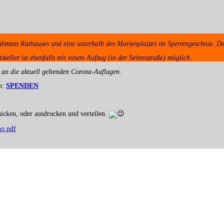
rühmten Rathauses und eine unterhalb des Marienplatzes im Sperrengeschoss. De
keller ist ebenfalls mit einem Aufzug (in der Seitenstraße) möglich.
 an die aktuell geltenden Corona-Auflagen.
en:
SPENDEN
hicken, oder ausdrucken und verteilen.
mo.pdf
hen
→
it
*
markiert