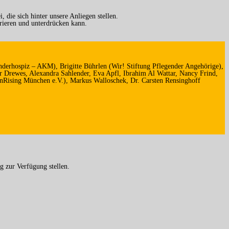
die sich hinter unsere Anliegen stellen.
orieren und unterdrücken kann.
derhospiz – AKM), Brigitte Bührlen (Wir! Stiftung Pflegender Angehörige),
r Drewes, Alexandra Sahlender, Eva Apfl, Ibrahim Al Wattar, Nancy Frind,
onRising München e.V.), Markus Walloschek, Dr. Carsten Rensinghoff
g zur Verfügung stellen.