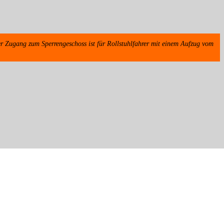
r Zugang zum Sperrengeschoss ist für Rollstuhlfahrer mit einem Aufzug vom