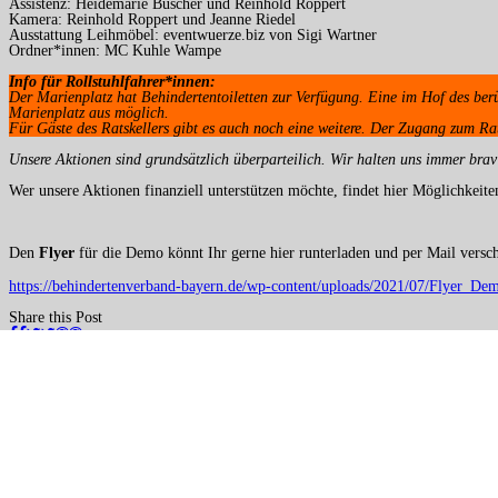
Assistenz: Heidemarie Büscher und Reinhold Roppert
Kamera: Reinhold Roppert und Jeanne Riedel
Ausstattung Leihmöbel: eventwuerze.biz von Sigi Wartner
Ordner*innen: MC Kuhle Wampe
Info für Rollstuhlfahrer*innen:
Der Marienplatz hat Behindertentoiletten zur Verfügung. Eine im Hof des be
Marienplatz aus möglich.
Für Gäste des Ratskellers gibt es auch noch eine weitere. Der Zugang zum Rats
Unsere Aktionen sind grundsätzlich überparteilich.
Wir halten uns immer brav
Wer unsere Aktionen finanziell unterstützen möchte, findet hier Möglichkeit
Den
Flyer
für die Demo könnt Ihr gerne hier runterladen und per Mail versc
https://behindertenverband-bayern.de/wp-content/uploads/2021/07/Flyer_De
Share this Post
Navigation
←
Forderungen für Mädchen und Frauen mit Behinderungen
Slutwalk Münc
(Beiträge)
Hinterlasse einen
Kommentar
Deine E-Mail-Adresse wird nicht veröffentlicht.
Erforderliche Felder sind m