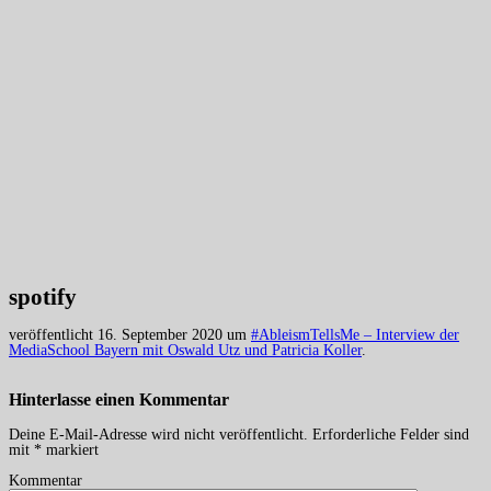
spotify
veröffentlicht
16. September 2020
um
#AbleismTellsMe – Interview der
MediaSchool Bayern mit Oswald Utz und Patricia Koller
.
Hinterlasse einen
Kommentar
Deine E-Mail-Adresse wird nicht veröffentlicht.
Erforderliche Felder sind
mit
*
markiert
Kommentar