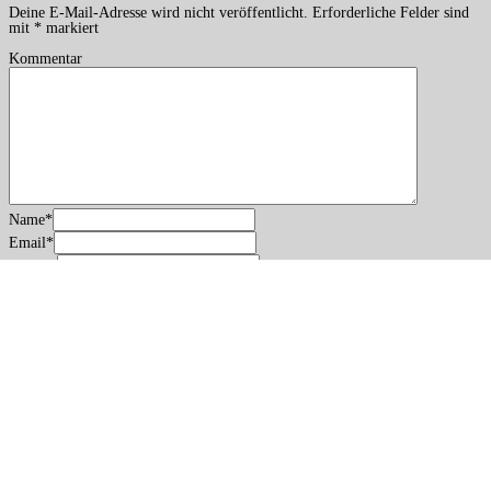
Deine E-Mail-Adresse wird nicht veröffentlicht.
Erforderliche Felder sind
mit
*
markiert
Kommentar
Name
*
Email
*
Website
Name, E-Mail-Adresse und Website in diesem Browser für meinen
nächsten Kommentar speichern.
Copyright: Patricia Koller · · · ·
Impressum/Datenschutz
Accessibility
B&C
Contrasts Dark
Contrasts White
Stop Movement