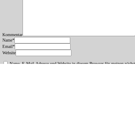
Kommentar
Name
*
Email
*
Website
Name, E-Mail-Adresse und Website in diesem Browser für meinen nächs
Copyright: Patricia Koller · · · ·
Impressum/Datenschutz
Accessibility
B&C
Contrasts Dark
Contrasts White
Stop Movement
Readable
A
A
A
cancel accessibility
Provided by: