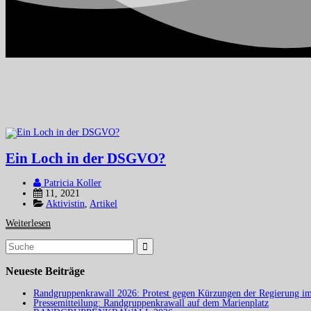
Ein Loch in der DSGVO?
Patricia Koller
11, 2021
Aktivistin
,
Artikel
Weiterlesen
Suchergebnis
für:
Neueste Beiträge
Randgruppenkrawall 2026: Protest gegen Kürzungen der Regierung im
Pressemitteilung: Randgruppenkrawall auf dem Marienplatz