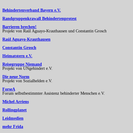
Behindertenverband Bayern e.V.
Randgruppenkrawall Behindertenprotest
Barrieren brechen!
Projekt von Raúl Aguayo-Krauthausen und Constantin Grosch
Raúl Aguayo-Krauthausen
Constantin Grosch
Heimatstern e.V.
Reisegruppe Niemand
Projekt von UNgehindert e.V.
Die neue Norm
Projekt von Sozialhelden e.V.
ForseA
Forum selbstbestimmter Assistenz behinderter Menschen e.V.
Michel Arriens
Rollingplanet
Leidmedien
mehr Frida